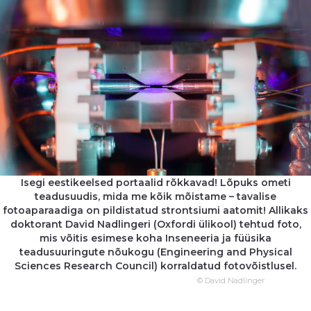
Isegi eestikeelsed portaalid rõkkavad! Lõpuks ometi
teadusuudis, mida me kõik mõistame – tavalise
fotoaparaadiga on pildistatud strontsiumi aatomit! Allikaks
doktorant David Nadlingeri (Oxfordi ülikool) tehtud foto,
mis võitis esimese koha Inseneeria ja füüsika
teadusuuringute nõukogu (Engineering and Physical
Sciences Research Council) korraldatud fotovõistlusel.
© David Nadlinger