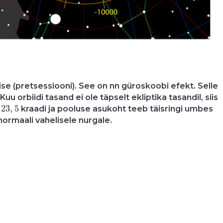
ise (pretsessiooni). See on nn güroskoobi efekt. Selle
rbiidi tasand ei ole täpselt ekliptika tasandil, siis
23
,
5
23
,
5
n
kraadi ja pooluse asukoht teeb täisringi umbes
normaali vahelisele nurgale.