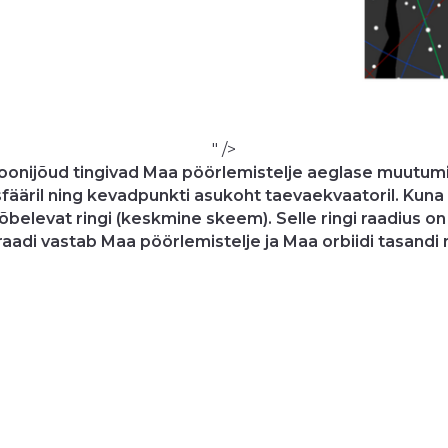
" />
atsioonijõud tingivad Maa pöörlemistelje aeglase muutum
il ning kevadpunkti asukoht taevaekvaatoril. Kuna Kuu o
võbelevat ringi (keskmine skeem). Selle ringi raadius o
aadi vastab Maa pöörlemistelje ja Maa orbiidi tasandi 