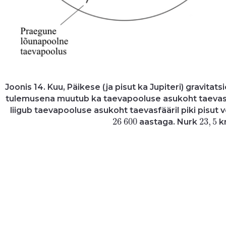
Joonis 14. Kuu, Päikese (ja pisut ka Jupiteri) gravit
tulemusena muutub ka taevapooluse asukoht taevasfäär
liigub taevapooluse asukoht taevasfääril piki pisut 
26
600
23
,
5
26
600
23
,
5
aastaga. Nurk
kr