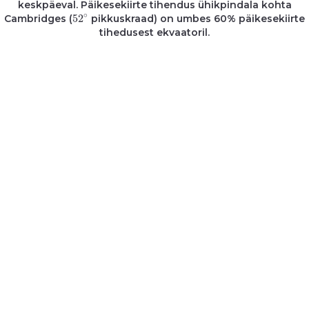
keskpäeval. Päikesekiirte tihendus ühikpindala kohta
52
∘
∘
52
Cambridges (
pikkuskraad) on umbes 60% päikesekiirte
tihedusest ekvaatoril.