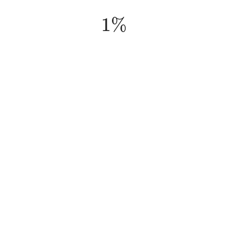
1
%
1
%