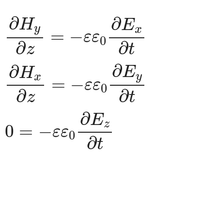
∂
H
y
∂
z
=
−
ε
ε
0
∂
E
x
∂
t
∂
H
x
∂
z
=
∂
∂
H
E
y
x
=
−
ε
ε
0
∂
∂
z
t
∂
∂
E
H
y
x
=
−
ε
ε
0
∂
∂
z
t
∂
E
z
0
=
−
ε
ε
0
∂
t