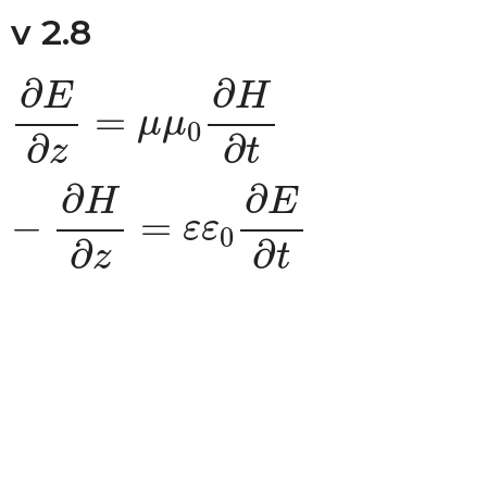
v 2.8
∂
E
∂
z
=
μ
μ
0
∂
H
∂
t
−
∂
H
∂
z
=
ε
ε
∂
∂
E
H
=
μ
μ
0
∂
∂
z
t
∂
∂
H
E
−
=
ε
ε
0
∂
∂
z
t