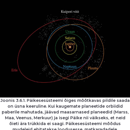
Joonis 3.6.1. Päikesesüsteemi õiges mõõtkavas pildile saada
on üsna keeruline. Kui kaugemate planeetide orbiidid
paberile mahutada, jäävad maasarnased planeedid (Marss,
Maa, Veenus, Merkuur) ja isegi Päike nii väikseks, et neid
õieti ära trükkida ei saagi. Päikesesüsteemi mõõdus
mudeleid ehitatakse loodusesse, matkaradadele,