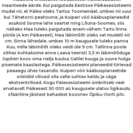
maanteede äärde. Kui paigutada Eestisse Päikesesüsteemi
mudel nii, et Päike oleks Tartus Toomemäel, umbes nii suur
kui Tähetorni peahoone, ja Kuiperi vöö kääbusplaneedid
asuksid Soome lahe saartel ning Lõuna-Soomes, siis
näiteks Maa tuleks paigutada enam-vähem Tartu linna
piirile (4 km Päikesest). Maa läbimõõt oleks sel mudelil 40
cm. Sinna lähedale, umbes 10 m kaugusele tuleks panna
Kuu, mille läbimõõt oleks veidi üle 9 cm. Tallinna poole
sõites kohtaksime enne Laeva teeristi 3,3 m läbimõõduga
Jupiteri koos oma nelja kuulsa Galilei kuuga ja suure hulga
pisemate kaaslastega.
Päikesesüsteemi planeedid tiirlevad
peaaegu ühes tasandis. Kuiperi vöö kääbusplaneetide
orbiidid võivad olla selle suhtes kaldu ja väga
ekstsentrilised. Kogu Päiesesüsteemi ümbritseb veel
arvatavalt Päikesest 50 000 aü kaugusele ulatuv ligikaudu
sfääriline jäistest kehadest koosnev Öpiku-Oorti pilv.