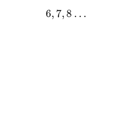
6
,
7
,
8
.
.
.
6
,
7
,
8
.
.
.