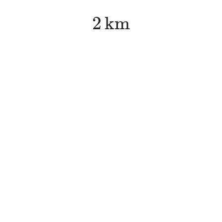
2
k
m
2
k
m