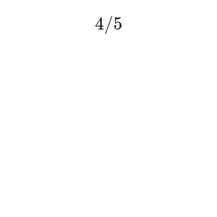
4
/
5
4
/
5