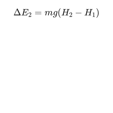
Δ
E
2
=
m
g
(
H
2
−
H
1
)
Δ
=
(
−
)
E
m
g
H
H
2
2
1