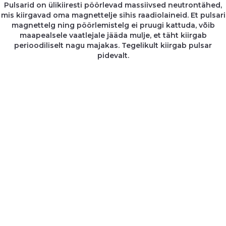
Pulsarid on ülikiiresti pöörlevad massiivsed neutrontähed,
mis kiirgavad oma magnettelje sihis raadiolaineid. Et pulsari
magnettelg ning pöörlemistelg ei pruugi kattuda, võib
maapealsele vaatlejale jääda mulje, et täht kiirgab
perioodiliselt nagu majakas. Tegelikult kiirgab pulsar
pidevalt.