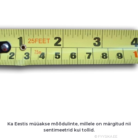
Ka Eestis müüakse mõõdulinte, millele on märgitud nii
sentimeetrid kui tollid.
© FYYSIKA.EE