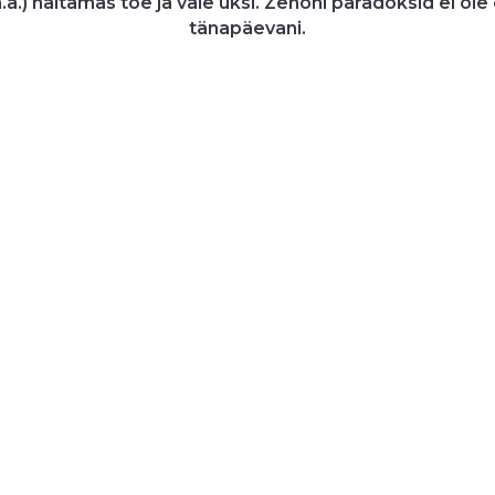
.a.) näitamas tõe ja vale uksi. Zenoni paradoksid ei ol
tänapäevani.