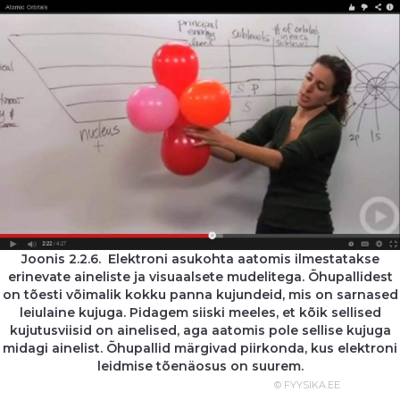
Joonis 2.2.6. Elektroni asukohta aatomis ilmestatakse
erinevate aineliste ja visuaalsete mudelitega. Õhupallidest
on tõesti võimalik kokku panna kujundeid, mis on sarnased
leiulaine kujuga. Pidagem siiski meeles, et kõik sellised
kujutusviisid on ainelised, aga aatomis pole sellise kujuga
midagi ainelist. Õhupallid märgivad piirkonda, kus elektroni
leidmise tõenäosus on suurem.
© FYYSIKA.EE