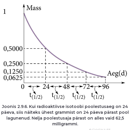
Joonis 2.9.6. Kui radioaktiivse isotoobi poolestusaeg on 24
päeva, siis näiteks ühest grammist on 24 päeva pärast pool
lagunenud. Nelja poolestusaja pärast on alles vaid 62,5
milligrammi.
© FYYSIKA.EE