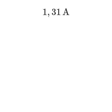
1
,
31
A
1
,
31
A