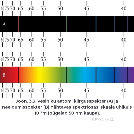
Joon. 3.3. Vesiniku aatomi kiirgusspekter (A) ja
neeldumisspekter (B) nähtavas spektriosas; skaala ühikuis
-8
10
m (pügalad 50 nm kaupa).
© FYYSIKA.EE