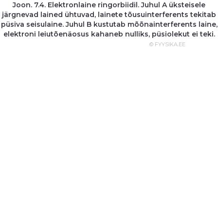
Joon. 7.4. Elektronlaine ringorbiidil. Juhul A üksteisele
järgnevad lained ühtuvad, lainete tõusuinterferents tekitab
püsiva seisulaine. Juhul B kustutab mõõnainterferents laine,
elektroni leiutõenäosus kahaneb nulliks, püsiolekut ei teki.
© FYYSIKA.EE