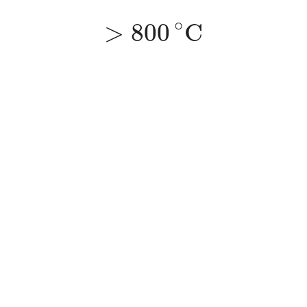
>
800
∘
C
∘
>
800
C