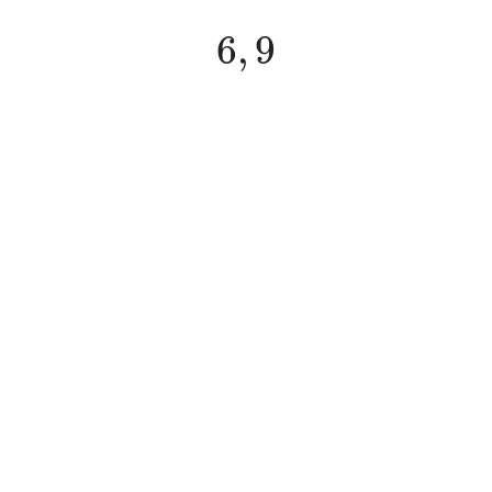
6
,
9
6
,
9