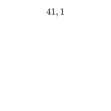
41
,
1
41
,
1