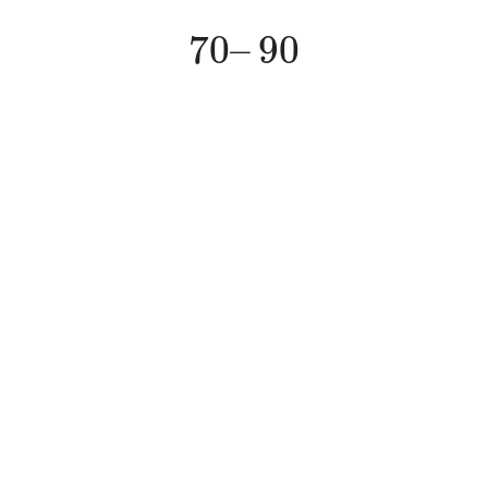
70
–
90
70
–
90