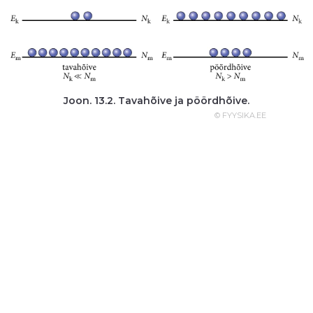
Joon. 13.2. Tavahõive ja pöördhõive.
© FYYSIKA.EE