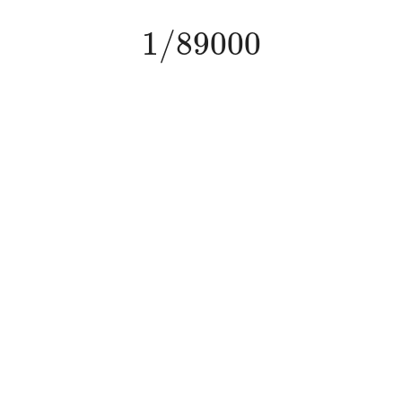
1
/
89000
1
/
89000