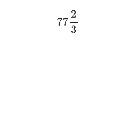
77
2
3
2
77
3