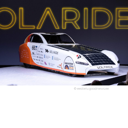
© eestielu.goodnews.ee