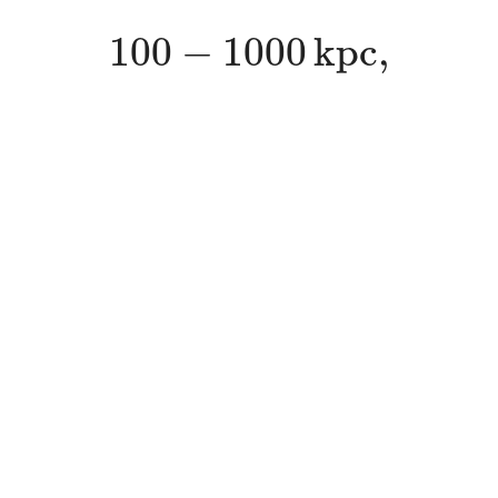
100
−
1000
k
p
c
,
100
−
1000
k
p
c
,