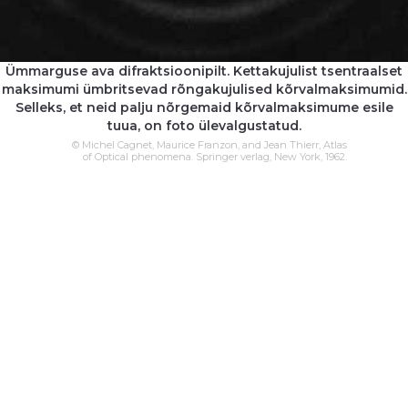
Ümmarguse ava difraktsioonipilt. Kettakujulist tsentraalset
maksimumi ümbritsevad rõngakujulised kõrvalmaksimumid.
Selleks, et neid palju nõrgemaid kõrvalmaksimume esile
tuua, on foto ülevalgustatud.
© Michel Cagnet, Maurice Franzon, and Jean Thierr, Atlas
of Optical phenomena. Springer verlag, New York, 1962.