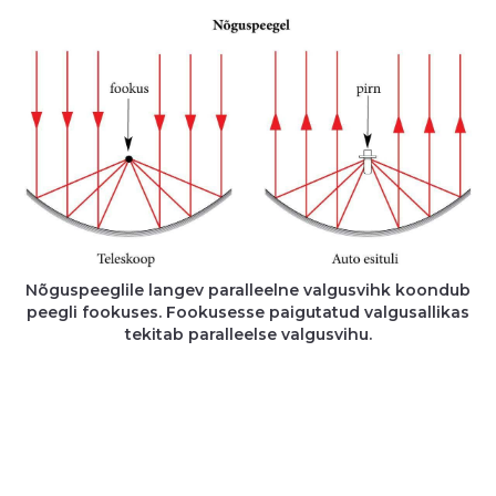
Nõguspeeglile langev paralleelne valgusvihk koondub
peegli fookuses. Fookusesse paigutatud valgusallikas
tekitab paralleelse valgusvihu.