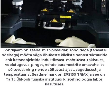
Sondijaam on seade, mis võimaldab sondidega (teravate
nõeltega) mõõta väga õhukeste kileliste nanostruktuuride
ehk katseobjektide induktiivsust, mahtuvust, takistust,
voolutugevus, pinget, nende parameetrite omavahelist
sõltuvust ning nende sõltuvust ajast, sagedusest ja
temperatuurist Seadme mark on EPS150 TRIAX ja see on
Tartu Ülikooli füüsika instituudi kiletehnoloogia labori
kasutuses.