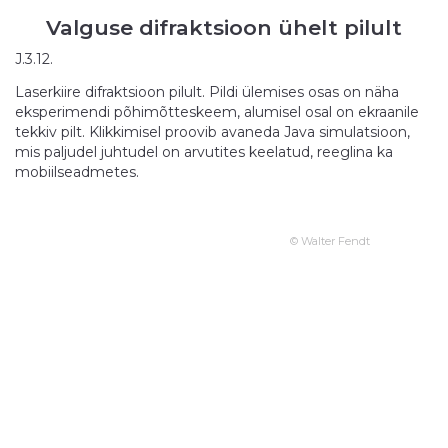
Valguse difraktsioon ühelt pilult
J.3.12.
Laserkiire difraktsioon pilult. Pildi ülemises osas on näha
eksperimendi põhimõtteskeem, alumisel osal on ekraanile
tekkiv pilt. Klikkimisel proovib avaneda Java simulatsioon,
mis paljudel juhtudel on arvutites keelatud, reeglina ka
mobiilseadmetes.
© Walter Fendt