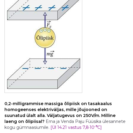
0,2-milligrammise massiga õlipiisk on tasakaalus
homogeenses elektriväljas, mille jõujooned on
suunatud ülalt alla. Väljatugevus on 250V/m. Milline
laeng on õlipiisal?
Erna ja Venda Paju Füüsika ülesannete
-9
kogu gümnaasiumile.
[Ül 14.21 vastus 7,8·10
C]