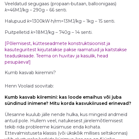
Veeldatud segugaas (propaan-butaan, balloonigaas)
k
=46MJ/kg – 290g – 66 senti.
Halupuud
k
=1300kW·h/rm=13MJ/kg – 1kg – 15 senti.
Puitpelletid
k
=18MJ/kg – 740g – 14 senti.
[Põlemisest, kütteseadmete konstruktsioonist ja
kasuteguritest kirjutatakse pakse raamatuid ja kaitstakse
teaduskraade. Teema on huvitav ja kasulik, head
pesupäeva!]
Kumb kasvab kiiremini?
Henn Voolaid soovitab:
Kumb kasvab kiiremini: kas loode emaihus või juba
sündinud inimene? Mitu korda kasvukiirused erinevad?
Ülesanne kuulub jälle nende hulka, kus mingeid andmeid
antud pole. Hullem veel, natukesest järelemõtlemisest
tekib rida probleeme küsimuse enda kohata.
Ettevalmistuseta klassis (või ükskõik millises seltskonnas)