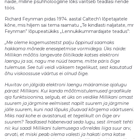
näide, milline psühholoogiline lõks varitseb teadlasi nende
töös.
Richard Feynman pidas 1974. aastal Caltech'i lõpetajatele
kõne, mis hiljem sai tema raamatu „Te kindlasti naljatate, mr
Feynman” lõpupeatükiks „Lennukikummardajate teadus”:
„Me oleme kogemustestst palju õppinud saamaks
hakkama mõnede enesepetmise vormidega. Üks näide:
Millikan mõõtis langevate õlitilkade katses elektroni
laengu ja sai, nagu me nüüd teame, mitte päris õige
tulemuse. See tuli veidi väiksem tegelikust, sest kasutatud
õhu viskoossuse väärtus ei olnud õige.
Huvitav on jälgida elektroni laengu määramise ajalugu
pärast Millikani. Kui kanda mõõtmistulemused graafikule
aja funktsioonina, selgub, et üks on veidike Millikani omast
suurem ja järgmine eelmisest napilt suurem ja järgmine
jälle suurem, kuni nad lõpuks jõuavad kõrgema väärtuseni.
Miks nad kohe ei avastanud, et tegelikult on õige arv
suurem? Teadlased häbenevad seda lugu, sest ilmselt tehti
nii: kui saadi Millikani tulemusega võrreldes liiga suur arv,
arvati, et miski peab olema valesti ja hakati oma katse