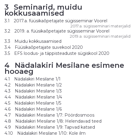
3
Seminarid, muidu
kokkusaamised
3.1
2017.a. füüsikaõpetajate sügisseminar Voorel
2017.a. sügisseminari materjalid
3.2
2019. a. füüsikaõpetajate sügisseminar Voorel
2019.a. sügisseminari materjalid
3.3
Muidu kokkusaamised
3.4
Füüsikaõpetajate suvekool 2020
3.5
EFS loodus- ja täppisteaduste sügiskool 2020
4
Nädalakiri Mesilane esimene
hooaeg
4.1
Nädalakiri Mesilane 1/1
4.2
Nädalakiri Mesilane 1/2
4.3
Nädalakiri Mesilane 1/3
4.4
Nädalakiri Mesilane 1/4
4.5
Nädalakiri Mesilane 1/5
4.6
Nädalakiri Mesilane 1/6
4.7
Nädalakiri Mesilane 1/7: Pöördosmoos
4.8
Nädalakiri Mesilane 1/8: Helendavad teed
4.9
Nädalakiri Mesilane 1/9: Tapvad katsed
4.10
Nädalakiri Mesilane 1/10: Kole ilm