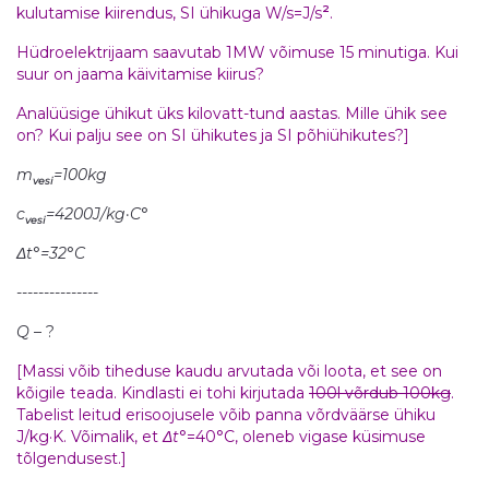
2
kulutamise kiirendus, SI ühikuga W/s=J/s
.
Hüdroelektrijaam saavutab 1MW võimuse 15 minutiga. Kui
suur on jaama käivitamise kiirus?
Analüüsige ühikut üks kilovatt-tund aastas. Mille ühik see
on? Kui palju see on SI ühikutes ja SI põhiühikutes?]
m
=100kg
vesi
c
=4200J/kg·C
°
vesi
Δt
°
=32
°
C
---------------
Q
– ?
[Massi võib tiheduse kaudu arvutada või loota, et see on
kõigile teada. Kindlasti ei tohi kirjutada
100l võrdub 100kg
.
Tabelist leitud erisoojusele võib panna võrdväärse ühiku
J/kg·K. Võimalik, et
Δt
°=40°C, oleneb vigase küsimuse
tõlgendusest.]