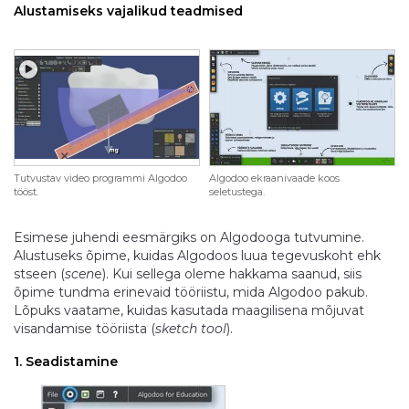
Alustamiseks vajalikud teadmised
Tutvustav video programmi Algodoo
Algodoo ekraanivaade koos
tööst.
seletustega.
Esimese juhendi eesmärgiks on Algodooga tutvumine.
Alustuseks õpime, kuidas Algodoos luua tegevuskoht ehk
stseen (
scen
e). Kui sellega oleme hakkama saanud, siis
õpime tundma erinevaid tööriistu, mida Algodoo pakub.
Lõpuks vaatame, kuidas kasutada maagilisena mõjuvat
visandamise tööriista (
sketch tool
).
1. Seadistamine