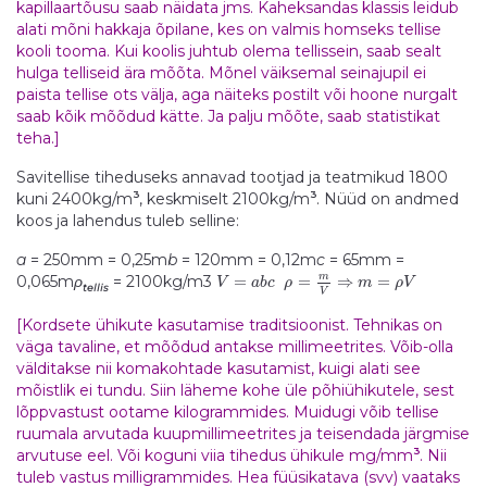
kapillaartõusu saab näidata jms. Kaheksandas klassis leidub
alati mõni hakkaja õpilane, kes on valmis homseks tellise
kooli tooma. Kui koolis juhtub olema tellissein, saab sealt
hulga telliseid ära mõõta. Mõnel väiksemal seinajupil ei
paista tellise ots välja, aga näiteks postilt või hoone nurgalt
saab kõik mõõdud kätte. Ja palju mõõte, saab statistikat
teha.]
Savitellise tiheduseks annavad tootjad ja teatmikud 1800
3
3
kuni 2400kg/m
, keskmiselt 2100kg/m
. Nüüd on andmed
koos ja lahendus tuleb selline:
a
= 250mm = 0,25m
b
= 120mm = 0,12m
c
= 65mm =
m
0,065m
ρ
= 2100kg/m3
=
=
⇒
=
V
a
b
c
ρ
m
ρ
V
tellis
V
[Kordsete ühikute kasutamise traditsioonist. Tehnikas on
väga tavaline, et mõõdud antakse millimeetrites. Võib-olla
välditakse nii komakohtade kasutamist, kuigi alati see
mõistlik ei tundu. Siin läheme kohe üle põhiühikutele, sest
lõppvastust ootame kilogrammides. Muidugi võib tellise
ruumala arvutada kuupmillimeetrites ja teisendada järgmise
3
arvutuse eel. Või koguni viia tihedus ühikule mg/mm
. Nii
tuleb vastus milligrammides. Hea füüsikatava (svv) vaataks