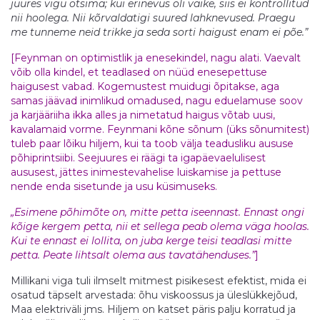
juures vigu otsima; kui erinevus oli väike, siis ei kontrollitud
nii hoolega. Nii kõrvaldatigi suured lahknevused. Praegu
me tunneme neid trikke ja seda sorti haigust enam ei põe.”
[Feynman on optimistlik ja enesekindel, nagu alati. Vaevalt
võib olla kindel, et teadlased on nüüd enesepettuse
haigusest vabad. Kogemustest muidugi õpitakse, aga
samas jäävad inimlikud omadused, nagu eduelamuse soov
ja karjääriiha ikka alles ja nimetatud haigus võtab uusi,
kavalamaid vorme. Feynmani kõne sõnum (üks sõnumitest)
tuleb paar lõiku hiljem, kui ta toob välja teadusliku aususe
põhiprintsiibi. Seejuures ei räägi ta igapäevaelulisest
aususest, jättes inimestevahelise luiskamise ja pettuse
nende enda sisetunde ja usu küsimuseks.
„Esimene põhimõte on, mitte petta iseennast. Ennast ongi
kõige kergem petta, nii et sellega peab olema väga hoolas.
Kui te ennast ei lollita, on juba kerge teisi teadlasi mitte
petta. Peate lihtsalt olema aus tavatähenduses.”
]
Millikani viga tuli ilmselt mitmest pisikesest efektist, mida ei
osatud täpselt arvestada: õhu viskoossus ja üleslükkejõud,
Maa elektriväli jms. Hiljem on katset päris palju korratud ja