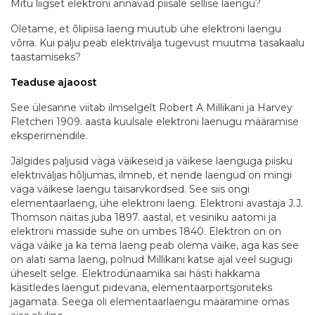
Mitu liigset elektroni annavad piisale sellise laengu?
Oletame, et õlipiisa laeng muutub ühe elektroni laengu
võrra. Kui palju peab elektrivälja tugevust muutma tasakaalu
taastamiseks?
Teaduse ajaoost
See ülesanne viitab ilmselgelt Robert A Millikani ja Harvey
Fletcheri 1909. aasta kuulsale elektroni laenugu määramise
eksperimendile.
Jälgides paljusid väga väikeseid ja väikese laenguga piisku
elektriväljas hõljumas, ilmneb, et nende laengud on mingi
väga väikese laengu täisarvkordsed. See siis ongi
elementaarlaeng, ühe elektroni laeng. Elektroni avastaja J.J.
Thomson näitas juba 1897. aastal, et vesiniku aatomi ja
elektroni masside suhe on umbes 1840. Elektron on on
väga väike ja ka tema laeng peab olema väike, aga kas see
on alati sama laeng, polnud Millikani katse ajal veel sugugi
üheselt selge. Elektrodünaamika sai hästi hakkama
käsitledes laengut pidevana, elementaarportsjoniteks
jagamata. Seega oli elementaarlaengu määramine omas