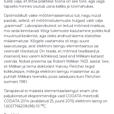
tuleb välja, et lihtsa praktilise tööna on see tore, aga väga
täpseks minnes osutub üsna kalliks ja töömahukas.
Optimistlikult väike mõõtemääramatus tuli, nagu nüüd
paistab, sellest, et mõõtmistulemuste hulgast valiti välja
„paremad”. Laboripäevikutest on leitud mitmeid märkusi,
mis seda kinnitavad. Kõigi tulemuste kasutamine poleks küll
muutnud keskmist, aga oleks andnud laiema statistlise
määramatuse. Kõigele vaatamata oli tegu suure
saavutusega, sest elektroni laengu elementaarsus sai
veenvalt tõestatud. On teada, et mitmed teadlased ja
insenerid, kes varem kõhklesid, lasid end Millikani katsest
veenda. Nobeli preemia sai Robert Millikan 1923. aastal. See,
et Millikan ja tema doktorant Harvey Fletcher tegid
kokkuleppe, millega elektroni laengu määramise au jäi
puhtalt Millikani teeneks, püsis saladuses kuni Fletcheri
surmani 1981.
Tänapäeval ei määrata elementaarlaengut enam ühe
paljukorratud eksperimendiga vaid CODATA meetodil.
CODATA 2014 (avaldatud 25. juunil 2015) elektroni laeng on
-19
1,6021766208(98)·10
C.