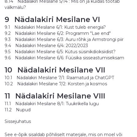
8.14
Nädalakiri Mesilane 5/14 : Mis on ja kuidas töötab
välkmälu?
9
Nädalakiri Mesilane VI
9.1
Nädalakiri Mesilane 6/1: Kust tuleb energia?
9.2
Nädalakiri Mesilane 6/2: Programm "Lae end"
9.3
Nädalakiri Mesilane 6/3: Auru rõhk ja Armstrongi piir
9.4
Nädalakiri Mesilane 6/4: 2022/2023
9.5
Nädalakiri Mesilane 6/5: Kütus süsinikdioksiidist?
9.6
Nädalakiri Mesilane 6/6: Füüsika sisseastumiseksam
10
Nädalakiri Mesilane VII
10.1
Nädalakiri Mesilane 7/1: Raamatud ja ChatGPT
10.2
Nädalakiri Mesilane 7/2: Korsten ja kosmos
11
Nädalakiri Mesilane VIII
11.1
Nädalakiri Mesilane 8/1: Tuukrikella lugu
11.2
Nupud
Sissejuhatus
See e-õpik sisaldab põhiliselt materjale, mis on moel või