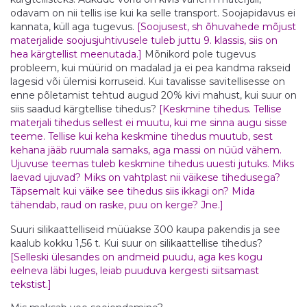
odavam on nii tellis ise kui ka selle transport. Soojapidavus ei
kannata, küll aga tugevus.
[Soojusest, sh õhuvahede mõjust
materjalide soojusjuhtivusele tuleb juttu 9. klassis, siis on
hea kärgtellist meenutada.]
Mõnikord pole tugevus
probleem, kui müürid on madalad ja ei pea kandma rakseid
lagesid või ülemisi korruseid. Kui tavalisse savitellisesse on
enne põletamist tehtud augud 20% kivi mahust, kui suur on
siis saadud kärgtellise tihedus?
[Keskmine tihedus. Tellise
materjali tihedus sellest ei muutu, kui me sinna augu sisse
teeme. Tellise kui keha keskmine tihedus muutub, sest
kehana jääb ruumala samaks, aga massi on nüüd vähem.
Ujuvuse teemas tuleb keskmine tihedus uuesti jutuks. Miks
laevad ujuvad? Miks on vahtplast nii väikese tihedusega?
Täpsemalt kui väike see tihedus siis ikkagi on? Mida
tähendab, raud on raske, puu on kerge? Jne.]
Suuri silikaattelliseid müüakse 300 kaupa pakendis ja see
kaalub kokku 1,56 t. Kui suur on silikaattellise tihedus?
[Selleski ülesandes on andmeid puudu, aga kes kogu
eelneva läbi luges, leiab puuduva kergesti siitsamast
tekstist.]