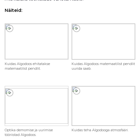
Näiteid:
Kuidas Algodoos ehitatakse
Kuidas Algodoos matemaatilist pendlit
matemaatilist pendlit.
uurida saab.
Optika demomise ja uurimise
Kuidas teha Algodooga atmosfääri.
tööriistad Algodoos.