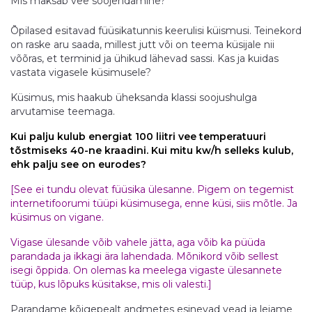
Mis maksab vee soojendamine?
Õpilased esitavad füüsikatunnis keerulisi küismusi. Teinekord
on raske aru saada, millest jutt või on teema küsijale nii
võõras, et terminid ja ühikud lähevad sassi. Kas ja kuidas
vastata vigasele küsimusele?
Küsimus, mis haakub üheksanda klassi soojushulga
arvutamise teemaga.
Kui palju kulub energiat 100 liitri vee temperatuuri
tõstmiseks 40-ne kraadini. Kui mitu kw/h selleks kulub,
ehk palju see on eurodes?
[See ei tundu olevat füüsika ülesanne. Pigem on tegemist
internetifoorumi tüüpi küsimusega, enne küsi, siis mõtle. Ja
küsimus on vigane.
Vigase ülesande võib vahele jätta, aga võib ka püüda
parandada ja ikkagi ära lahendada. Mõnikord võib sellest
isegi õppida. On olemas ka meelega vigaste ülesannete
tüüp, kus lõpuks küsitakse, mis oli valesti.]
Parandame kõigepealt andmetes esinevad vead ja leiame