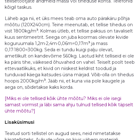
tellisetootjate andmeid massi või tiheduse kohta. Telefonid
kõigil taskus.
Läheb aga nii, et üks mees teab oma auto pärakäru põhja
mõõtu (120X240cm). Teine meenutab, et tellise tihedus on
3
vist 1800kg/m
.
Kolmas ütleb, et tellise paksus on tavaliselt
kuus sentimeetrit. Seega on juba koormas olevate kivide
3
koguruumala 1,2m·2,4m·0,06m=0,17m
ja mass
0,17·1800=300kg. Seda ei tundu kuigi palju olevat,
ametlikult on kandevõime 560kg. Laotud kiht telliseid ei ole
ka päris tihe, väikesed õhuvahed on vahel. Teiselt poolt teeb
ettevaatlikuks, et kivid on niiskest keldrist toodud ja
tunduvad käega katsudes üsna märjad. Võib-olla on tihedus
3
hoopis 2000kg/m
. Jääb nii, et kuna viia pole kaugele ja
aega on, sõidetakse kaks korda.
[Miks ei ole tellised kõik ühte mõõtu? Miks ei ole isegi
samast vormist ja läbi sama ahju tulnud tellised kõik täpselt
ühte mõõtu?]
Lisaküsimusi
Teatud sorti tellistel on augud sees, neid nimetatakse
kärgtellisteks. Aukude võrra on kivis vähem materjali,