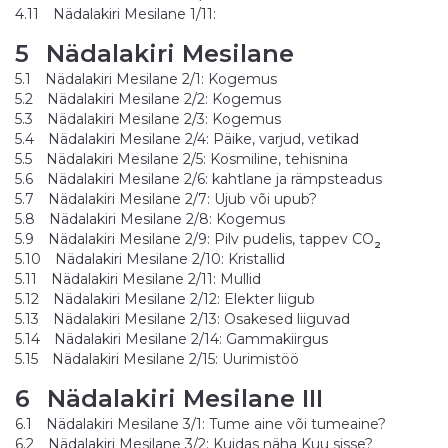
4.11
Nädalakiri Mesilane 1/11:
5
Nädalakiri Mesilane
5.1
Nädalakiri Mesilane 2/1: Kogemus
5.2
Nädalakiri Mesilane 2/2: Kogemus
5.3
Nädalakiri Mesilane 2/3: Kogemus
5.4
Nädalakiri Mesilane 2/4: Päike, varjud, vetikad
5.5
Nädalakiri Mesilane 2/5: Kosmiline, tehisnina
5.6
Nädalakiri Mesilane 2/6: kahtlane ja rämpsteadus
5.7
Nädalakiri Mesilane 2/7: Ujub või upub?
5.8
Nädalakiri Mesilane 2/8: Kogemus
5.9
Nädalakiri Mesilane 2/9: Pilv pudelis, tappev CO
2
5.10
Nädalakiri Mesilane 2/10: Kristallid
5.11
Nädalakiri Mesilane 2/11: Mullid
5.12
Nädalakiri Mesilane 2/12: Elekter liigub
5.13
Nädalakiri Mesilane 2/13: Osakesed liiguvad
5.14
Nädalakiri Mesilane 2/14: Gammakiirgus
5.15
Nädalakiri Mesilane 2/15: Uurimistöö
6
Nädalakiri Mesilane III
6.1
Nädalakiri Mesilane 3/1: Tume aine või tumeaine?
6.2
Nädalakiri Mesilane 3/2: Kuidas näha Kuu sisse?