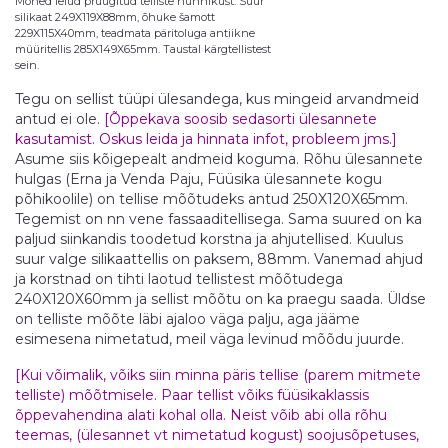
Mõned leiud pruugitud telliste hunnikust. Suur
silikaat 249X119X88mm, õhuke šamott
229X115X40mm, teadmata päritoluga antiikne
müüritellis 285X149X65mm. Taustal kärgtellistest
sein.
Tegu on sellist tüüpi ülesandega, kus mingeid arvandmeid
antud ei ole.
[Õppekava soosib sedasorti ülesannete
kasutamist. Oskus leida ja hinnata infot, probleem jms.]
Asume siis kõigepealt andmeid koguma. Rõhu ülesannete
hulgas (Erna ja Venda Paju, Füüsika ülesannete kogu
põhikoolile) on tellise mõõtudeks antud 250X120X65mm.
Tegemist on nn vene fassaaditellisega. Sama suured on ka
paljud siinkandis toodetud korstna ja ahjutellised. Kuulus
suur valge silikaattellis on paksem, 88mm. Vanemad ahjud
ja korstnad on tihti laotud tellistest mõõtudega
240X120X60mm ja sellist mõõtu on ka praegu saada. Üldse
on telliste mõõte läbi ajaloo väga palju, aga jääme
esimesena nimetatud, meil väga levinud mõõdu juurde.
[Kui võimalik, võiks siin minna päris tellise (parem mitmete
telliste) mõõtmisele. Paar tellist võiks füüsikaklassis
õppevahendina alati kohal olla. Neist võib abi olla rõhu
teemas, (ülesannet vt nimetatud kogust) soojusõpetuses,