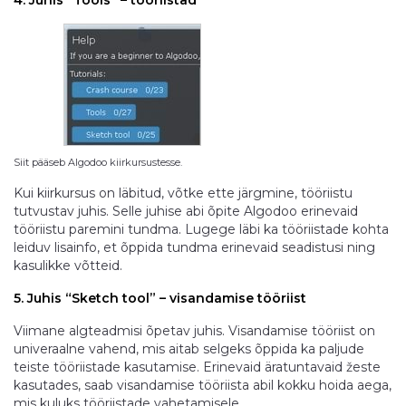
4. Juhis “Tools” – tööriistad
Siit pääseb Algodoo kiirkursustesse.
Kui kiirkursus on läbitud, võtke ette järgmine, tööriistu
tutvustav juhis. Selle juhise abi õpite Algodoo erinevaid
tööriistu paremini tundma. Lugege läbi ka tööriistade kohta
leiduv lisainfo, et õppida tundma erinevaid seadistusi ning
kasulikke võtteid.
5. Juhis “Sketch tool” – visandamise tööriist
Viimane algteadmisi õpetav juhis. Visandamise tööriist on
univeraalne vahend, mis aitab selgeks õppida ka paljude
teiste tööriistade kasutamise. Erinevaid äratuntavaid žeste
kasutades, saab visandamise tööriista abil kokku hoida aega,
mis kuluks tööriistade vahetamisele.