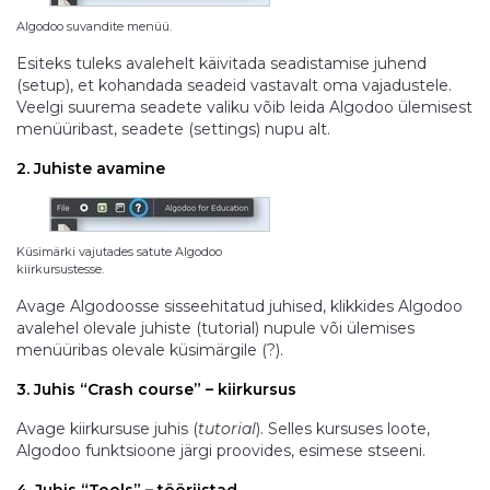
Algodoo suvandite menüü.
Esiteks tuleks avalehelt käivitada seadistamise juhend
(setup), et kohandada seadeid vastavalt oma vajadustele.
Veelgi suurema seadete valiku võib leida Algodoo ülemisest
menüüribast, seadete (settings) nupu alt.
2. Juhiste avamine
Küsimärki vajutades satute Algodoo
kiirkursustesse.
Avage Algodoosse sisseehitatud juhised, klikkides Algodoo
avalehel olevale juhiste (tutorial) nupule või ülemises
menüüribas olevale küsimärgile (?).
3. Juhis “Crash course” – kiirkursus
Avage kiirkursuse juhis (
tutorial
). Selles kursuses loote,
Algodoo funktsioone järgi proovides, esimese stseeni.