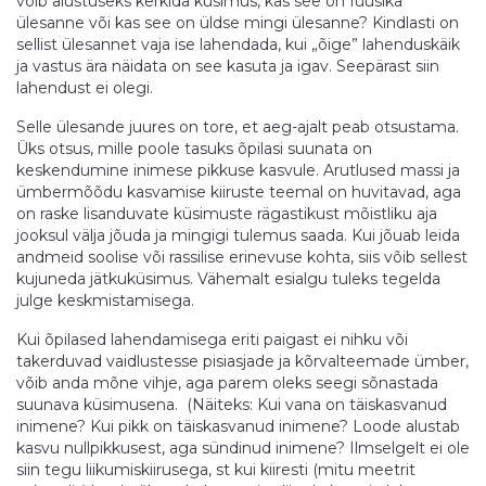
võib alustuseks kerkida küsimus, kas see on füüsika
ülesanne või kas see on üldse mingi ülesanne? Kindlasti on
sellist ülesannet vaja ise lahendada, kui „õige” lahenduskäik
ja vastus ära näidata on see kasuta ja igav. Seepärast siin
lahendust ei olegi.
Selle ülesande juures on tore, et aeg-ajalt peab otsustama.
Üks otsus, mille poole tasuks õpilasi suunata on
keskendumine inimese pikkuse kasvule. Arutlused massi ja
ümbermõõdu kasvamise kiiruste teemal on huvitavad, aga
on raske lisanduvate küsimuste rägastikust mõistliku aja
jooksul välja jõuda ja mingigi tulemus saada. Kui jõuab leida
andmeid soolise või rassilise erinevuse kohta, siis võib sellest
kujuneda jätkuküsimus. Vähemalt esialgu tuleks tegelda
julge keskmistamisega.
Kui õpilased lahendamisega eriti paigast ei nihku või
takerduvad vaidlustesse pisiasjade ja kõrvalteemade ümber,
võib anda mõne vihje, aga parem oleks seegi sõnastada
suunava küsimusena. (Näiteks: Kui vana on täiskasvanud
inimene? Kui pikk on täiskasvanud inimene? Loode alustab
kasvu nullpikkusest, aga sündinud inimene? Ilmselgelt ei ole
siin tegu liikumiskiirusega, st kui kiiresti (mitu meetrit