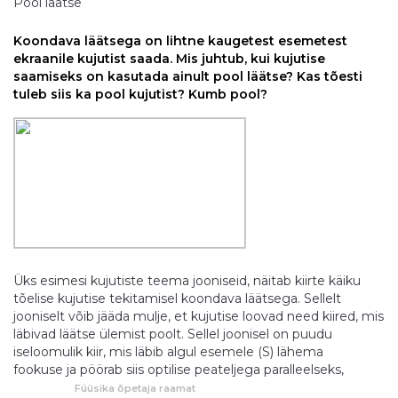
Pool läätse
Koondava läätsega on lihtne kaugetest esemetest
ekraanile kujutist saada. Mis juhtub, kui kujutise
saamiseks on kasutada ainult pool läätse? Kas tõesti
tuleb siis ka pool kujutist? Kumb pool?
Üks esimesi kujutiste teema jooniseid, näitab kiirte käiku
tõelise kujutise tekitamisel koondava läätsega. Sellelt
jooniselt võib jääda mulje, et kujutise loovad need kiired, mis
läbivad läätse ülemist poolt. Sellel joonisel on puudu
iseloomulik kiir, mis läbib algul esemele (S) lähema
fookuse ja pöörab siis optilise peateljega paralleelseks,
jõudes samasse punkti (S') kuhu ülemised kiired. Tegelikult
Füüsika õpetaja raamat