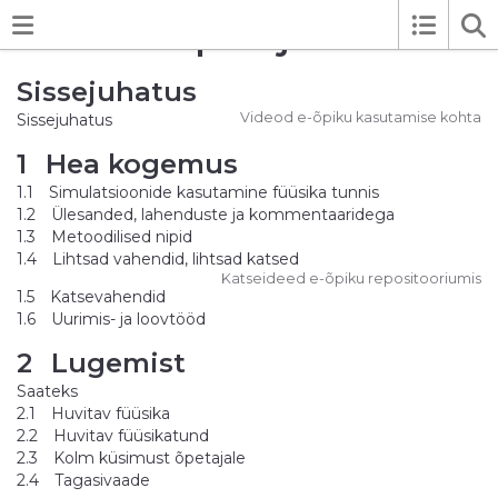
Füüsika õpetaja raamat
Sissejuhatus
Videod e-õpiku kasutamise kohta
Sissejuhatus
1
Hea kogemus
1.1
Simulatsioonide kasutamine füüsika tunnis
1.2
Ülesanded, lahenduste ja kommentaaridega
1.3
Metoodilised nipid
1.4
Lihtsad vahendid, lihtsad katsed
Katseideed e-õpiku repositooriumis
1.5
Katsevahendid
1.6
Uurimis- ja loovtööd
2
Lugemist
Saateks
2.1
Huvitav füüsika
2.2
Huvitav füüsikatund
2.3
Kolm küsimust õpetajale
2.4
Tagasivaade