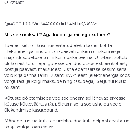
Q=cmΔt
°
---------------
Q=4200·100·32=13440000J=
13,4MJ=3,7kW·h
Mis see maksab? Aga kuidas ja millega kütame?
Tõenäoliselt on küsimus esitatud elektribolieri kohta.
Elektrienergia hind on tänapäeval rohkem ühiskonna- ja
majandusõpetuse tunni kui füüsika teema. Üht-teist sõltub
olukorrast turul, lepingutesse pandud otsustest, asukohast,
ööst ja päevast, maksudest. Üsna ebamäärase keskmisena
võib kirja panna tariifi 12 senti kW·h eest (elektrienergia koos
võrgutasu ja kõigi maksude ning tasudega). Sel juhul kulub
45 senti.
Kütuste põletamisega vee soojendamisel lähevad arvesse
kütuse kütteväärtus (
k
), põletamise ja soojushulga veele
ülekandmise kasutegurid.
Mõnede tuntud kütuste umbkaudne kulu eelpool arvutatud
soojushulga saamiseks: