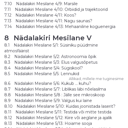
7.10
Nädalakiri Mesilane 4/9: Marsile
7.11
Nädalakiri Mesilane 4/10: Orbiidid ja trajektoorid
7.12
Nädalakiri Mesilane 4/11: Koos?
7.13
Nädalakiri Mesilane 4/11: Nagu saunas?
7.14
Nädalakiri Mesilane 4/13: Mehaaniline koguenergia
8
Nädalakiri Mesilane V
8.1
Nädalakiri Mesilane 5/1: Süsiniku püüdmine
atmosfäärist
8.2
Nädalakiri Mesilane 5/2: Astronoomia õpik
8.3
Nädalakiri Mesilane 5/3: Elus valgusõpetus
8.4
Nädalakiri Mesilane 5/4: Sügiskool?
8.5
Nädalakiri Mesilane 5/5: Lennukid
Allikad, millele me tuginesime
8.6
Nädalakiri Mesilane 5/6: Kukub ... kuhu?
8.7
Nädalakiri Mesilane 5/7: Liblikas läbi nõelasilma
8.8
Nädalakiri Mesilane 5/8 : Jälle see mikroskoop
8.9
Nädalakiri Mesilane 5/9: Valgus kui laine
8.10
Nädalakiri Mesilane 5/10: Kuidas joonistada laserit?
8.11
Nädalakiri Mesilane 5/11: Testida või mitte testida
8.12
Nädalakiri Mesilane 5/12: Kiire või aeglane ja ajalik
8.13
Nädalakiri Mesilane 5/13: Hoiame sooja