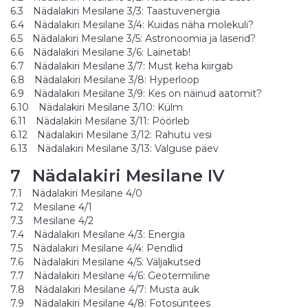
6.3
Nädalakiri Mesilane 3/3: Taastuvenergia
6.4
Nädalakiri Mesilane 3/4: Kuidas näha molekuli?
6.5
Nädalakiri Mesilane 3/5: Astronoomia ja laserid?
6.6
Nädalakiri Mesilane 3/6: Lainetab!
6.7
Nädalakiri Mesilane 3/7: Must keha kiirgab
6.8
Nädalakiri Mesilane 3/8: Hyperloop
6.9
Nädalakiri Mesilane 3/9: Kes on näinud aatomit?
6.10
Nädalakiri Mesilane 3/10: Külm
6.11
Nädalakiri Mesilane 3/11: Pöörleb
6.12
Nädalakiri Mesilane 3/12: Rahutu vesi
6.13
Nädalakiri Mesilane 3/13: Valguse päev
7
Nädalakiri Mesilane IV
7.1
Nädalakiri Mesilane 4/0
7.2
Mesilane 4/1
7.3
Mesilane 4/2
7.4
Nädalakiri Mesilane 4/3: Energia
7.5
Nädalakiri Mesilane 4/4: Pendlid
7.6
Nädalakiri Mesilane 4/5: Väljakutsed
7.7
Nädalakiri Mesilane 4/6: Geotermiline
7.8
Nädalakiri Mesilane 4/7: Musta auk
7.9
Nädalakiri Mesilane 4/8: Fotosüntees