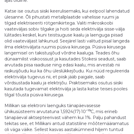
ajas oluline.
Katse ise osutus siiski keerulisemaks, kui eelpool lahendatud
ülesanne. Õli pihustati metallplaatide vahelisse ruumi ja
tilgad elektriseeriti rötgenikiirtega. Valiti mikroskoobi
vaateväljas sobiv tilgake ja hoiti seda elektrivälja sisse-välja
lülitades keskel, kuni teistsuguse kaalu ja laenguga piisad
olid vaateväljast lahkunud. Seejärel lasti valitud piisal langeda
ilma elektriväljata ruumis püsiva kiirusega. Püsiva kiirusega
langemisel on takistusjõud võrdne kaaluga. Teades õhu
dünaamilist viskoossust ja kasutades Stokesi seadust, saab
arvutada piisa raadiuse ning edasi kaalu, mis arvestab nii
raskusjõudu kui ka õhu üleslükkejõudu. Kui nüüd reguleerida
elektrivälja tugevus nii, et piisk jääb paigale, saab
võrdsustada kaalu ja elektrijõu. Praktisemaks osutus siiski
kasutada tugevamat elektrivälja ja lasta katse teises pooles
tilgal tõusta püsiva kiirusega.
Millikan sai elektroni laenguks tänapäevasesse
−19
ühikusüsteemi arvutatuna 1,5924(17)·10
C, mis erineb
tänapäeval aktsepteerivast vähem kui 1%. Palju pahandust
tekitas see, et Millikani antud statistiline mõõtemääramatus
oli väga väike. Sellest kasvas aastakümneid hiljem tuntud