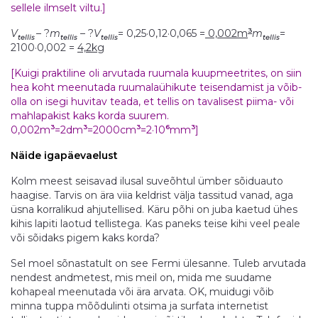
sellele ilmselt viltu.]
3
V
– ?
m
– ?
V
= 0,25·0,12·0,065 =
0,002m
m
=
tellis
tellis
tellis
tellis
2100·0,002 =
4,2kg
[Kuigi praktiline oli arvutada ruumala kuupmeetrites, on siin
hea koht meenutada ruumalaühikute teisendamist ja võib-
olla on isegi huvitav teada, et tellis on tavalisest piima- või
mahlapakist kaks korda suurem.
3
3
3
6
3
0,002m
=2dm
=2000cm
=2·10
mm
]
Näide igapäevaelust
Kolm meest seisavad ilusal suveõhtul ümber sõiduauto
haagise. Tarvis on ära viia keldrist välja tassitud vanad, aga
üsna korralikud ahjutellised. Käru põhi on juba kaetud ühes
kihis lapiti laotud tellistega. Kas paneks teise kihi veel peale
või sõidaks pigem kaks korda?
Sel moel sõnastatult on see Fermi ülesanne. Tuleb arvutada
nendest andmetest, mis meil on, mida me suudame
kohapeal meenutada või ära arvata. OK, muidugi võib
minna tuppa mõõdulinti otsima ja surfata internetist