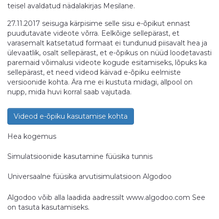
teisel avaldatud nädalakirjas Mesilane.
27.11.2017 seisuga kärpisime selle sisu e-õpikut ennast
puudutavate videote võrra. Eelkõige sellepärast, et
varasemalt katsetatud formaat ei tundunud piisavalt hea ja
ülevaatlik, osalt sellepärast, et e-õpikus on nüüd loodetavasti
paremaid võimalusi videote kogude esitamiseks, lõpuks ka
sellepärast, et need videod käivad e-õpiku eelmiste
versioonide kohta. Ära me ei kustuta midagi, allpool on
nupp, mida huvi korral saab vajutada.
Videod e-õpiku kasutamise kohta
Hea kogemus
Simulatsioonide kasutamine füüsika tunnis
Universaalne füüsika arvutisimulatsioon Algodoo
Algodoo võib alla laadida aadressilt
www.algodoo.com
See
on tasuta kasutamiseks.