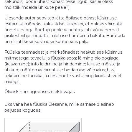
sekundis) loode ühest kohast teise liigub, kas ei oleks
mõistlik mõelda ühikute peale?).
Ülesande autor soovitab jätta õpilased pärast küsimuse
esitamist mõneks ajaks üldse üksipäini, et poleks võimalik
õnnetu näoga õpetaja poole vaadata ja abi või vähemalt
pisikest vihjet oodata. Tuleb ise harutama hakata. Harutada
on nii lühikese küsimuse kohta päris palju.
Füüsika teemadest ja märksõnadest haakub see küsimus
mitmetega: tavaelu ja füüsika seos; lõiming bioloogiaga
(kasvamine); info leidmine ja hindamine; kiiruse mõiste ja
ühikud; mõõtemääramatuse hindamise võimalus; huvi
tekitamine füüsika ja ülesannete vastu ning kindlasti veel
midagi.
Õlipiisk homogeenses elektriväljas
Üks vana hea füüsika ülesanne, mille sarnaseid esineb
paljudes kogudes.