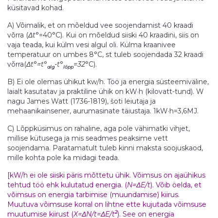
küsitavad kohad.
A) Võimalik, et on mõeldud vee soojendamist 40 kraadi
võrra (
Δt
°=40°C). Kui on mõeldud siiski 40 kraadini, siis on
vaja teada, kui külm vesi algul oli. Külma kraanivee
temperatuur on umbes 8°C, st tuleb soojendada 32 kraadi
võrra
(
Δt
°
=t
°
-t
°
=32
°C).
alg
lõpp
B) Ei ole olemas ühikut kw/h. Töö ja energia süsteemiväline,
laialt kasutatav ja praktiline ühik on kW·h (kilovatt-tund). W
nagu James Watt (1736-1819), šoti leiutaja ja
mehaanikainsener, aurumasinate täiustaja. 1kW·h=3,6MJ.
C) Lõppküsimus on rahaline, aga pole vähimatki vihjet,
millise kütusega ja mis seadmes peaksime vett
soojendama. Paratamatult tuleb kinni maksta soojuskaod,
mille kohta pole ka midagi teada.
[kW/h ei ole siiski päris mõttetu ühik. Võimsus on ajaühikus
tehtud töö ehk kulutatud energia. (
N=ΔE/t
). Võib öelda, et
võimsus on energia tarbimise (muundamise) kiirus.
Muutuva võimsuse korral on lihtne ette kujutada võimsuse
2
muutumise kiirust (
X=ΔN/t=ΔE/t
). See on energia